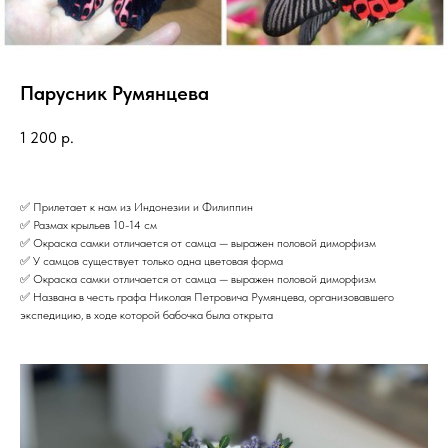
Парусник Румянцева
1 200
р.
✅ Прилетает к нам из Индонезии и Филиппин
✅ Размах крыльев 10-14 см
✅ Окраска самки отличается от самца — выражен половой диморфизм
✅ У самцов существует только одна цветовая форма
✅ Окраска самки отличается от самца — выражен половой диморфизм
✅ Названа в честь графа Николая Петровича Румянцева, организовавшего
экспедицию, в ходе которой бабочка была открыта