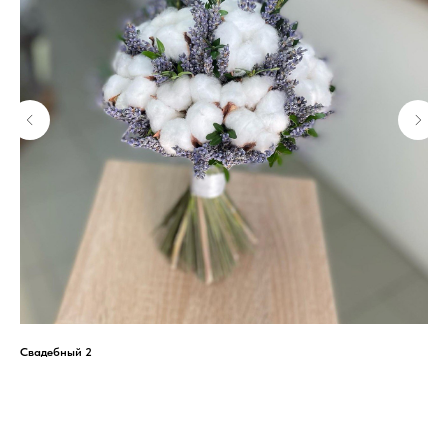
Свадебный 2
С г
3 8